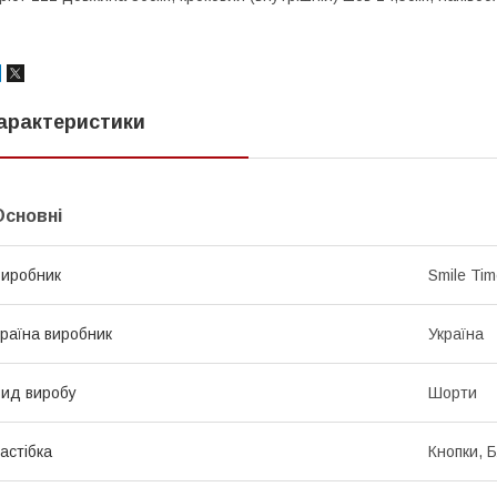
арактеристики
Основні
иробник
Smile Ti
раїна виробник
Україна
ид виробу
Шорти
астібка
Кнопки, 