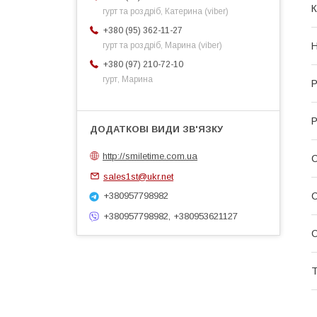
К
гурт та роздріб, Катерина (viber)
+380 (95) 362-11-27
Н
гурт та роздріб, Марина (viber)
+380 (97) 210-72-10
гурт, Марина
Р
Р
http://smiletime.com.ua
sales1st@ukr.net
+380957798982
+380957798982, +380953621127
Т