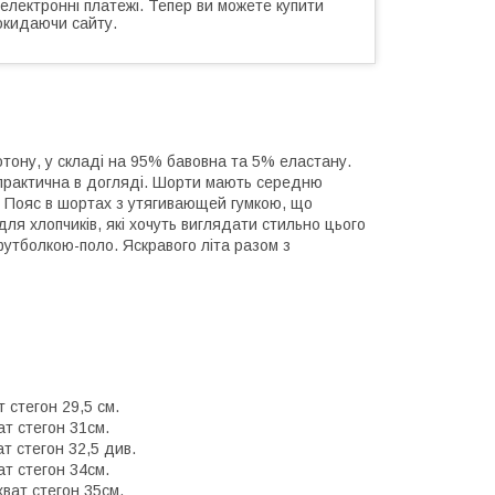
 електронні платежі. Тепер ви можете купити
окидаючи сайту.
тону, у складі на 95% бавовна та 5% еластану.
 і практична в догляді. Шорти мають середню
ю. Пояс в шортах з утягивающей гумкою, що
ля хлопчиків, які хочуть виглядати стильно цього
утболкою-поло. Яскравого літа разом з
т стегон 29,5 см.
ат стегон 31см.
ат стегон 32,5 див.
ат стегон 34см.
хват стегон 35см.