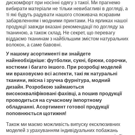
дискомфорт при носінні одягу з такої. Ми прагнемо
вибирати матеріали не тільки невибагливі в догляді, а
ті які будуть радувати нашого споживача яскравим
забарвленням і модними принтами. На ярликах нашої
продукції завжди вказані рекомендації по догляду за
тканиною, а також склад. Не секрет, що перевагу
віддаємо тканинам з найбільшим змістом натуральних
волокон, а саме бавовні.
У нашому асортименті ви знайдете
найнеобхідніше: футболки, сукні, брюки, сорочки,
костюми і багато іншого. При розробці моделей
ми враховуємо всі аспекти, такі як натуральні
тканини, якісна і зручна фурнітура, модний
дизайн. Розробкою займаються
висококваліфіковані фахівці, а пошив продукції
проводиться на сучасному імпортному
обладнанні. Асортимент готової продукції
поповнюється щотижня!
Також ми маємо можливість випуску ексклюзивних
моделей з урахуванням індивідуальних побажань