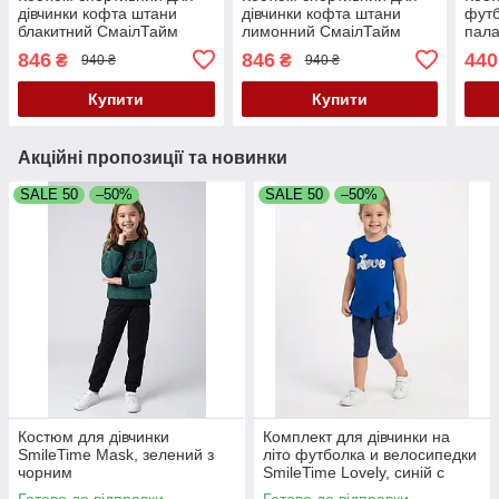
дівчинки кофта штани
дівчинки кофта штани
футб
блакитний СмаілТайм
лимонний СмаілТайм
пал
SmileTime
SmileTime
Smil
846
846
440
₴
₴
940 ₴
940 ₴
Купити
Купити
Акційні пропозиції та новинки
SALE 50
–50%
SALE 50
–50%
Костюм для дівчинки
Комплект для дівчинки на
SmileTime Mask, зелений з
літо футболка и велосипедки
чорним
SmileTime Lovely, синій с
білим
Готово до відправки
Готово до відправки