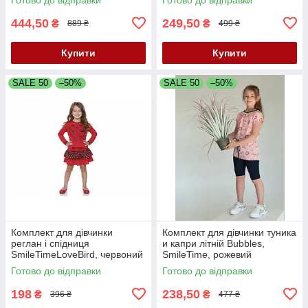
444,50
249,50
₴
₴
889 ₴
499 ₴
Купити
Купити
SALE 50
–50%
SALE 50
–50%
Комплект для дівчинки
Комплект для дівчинки туника
реглан і спідниця
и капри літній Bubbles,
SmileTimeLoveBird, червоний
SmileTime, рожевий
Готово до відправки
Готово до відправки
198
238,50
₴
₴
396 ₴
477 ₴