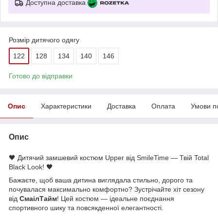
Доступна доставка
Розмір дитячого одягу
122
128
134
140
146
Готово до відправки
Опис
Характеристики
Доставка
Оплата
Умови п
Опис
🖤 Дитячий замшевий костюм Upper від SmileTime — Твій Total
Black Look! 🖤
Бажаєте, щоб ваша дитина виглядала стильно, дорого та
почувалася максимально комфортно? Зустрічайте хіт сезону
від
СмаілТайм
! Цей костюм — ідеальне поєднання
спортивного шику та повсякденної елегантності.