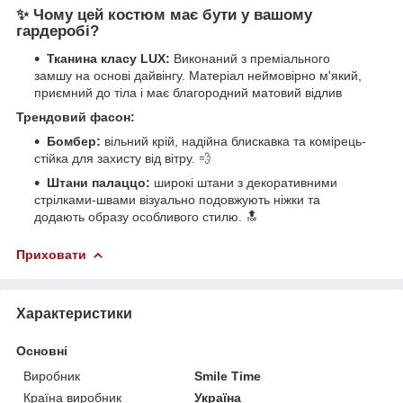
✨ Чому цей костюм має бути у вашому
гардеробі?
Тканина класу LUX:
Виконаний з преміального
замшу на основі дайвінгу. Матеріал неймовірно м'який,
приємний до тіла і має благородний матовий відлив
Трендовий фасон:
Бомбер:
вільний крій, надійна блискавка та комірець-
стійка для захисту від вітру. 💨
Штани палаццо:
широкі штани з декоративними
стрілками-швами візуально подовжують ніжки та
додають образу особливого стилю. 🔝
Приховати
Характеристики
Основні
Виробник
Smile Time
Країна виробник
Україна