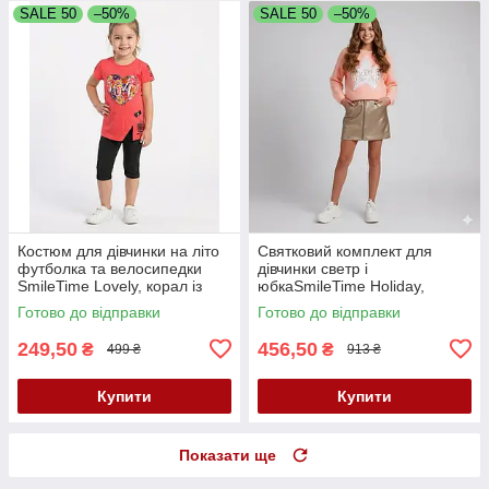
SALE 50
–50%
SALE 50
–50%
Костюм для дівчинки на літо
Святковий комплект для
футболка та велосипедки
дівчинки светр і
SmileTime Lovely, корал із
юбкаSmileTime Holiday,
чорним
персиковий
Готово до відправки
Готово до відправки
249,50
456,50
₴
₴
499 ₴
913 ₴
Купити
Купити
Показати ще