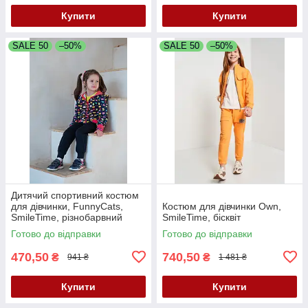
Купити
Купити
SALE 50
–50%
SALE 50
–50%
Дитячий спортивний костюм
для дівчинки, FunnyCats,
Костюм для дівчинки Own,
SmileTime, різнобарвний
SmileTime, бісквіт
Готово до відправки
Готово до відправки
470,50
740,50
₴
₴
941 ₴
1 481 ₴
Купити
Купити