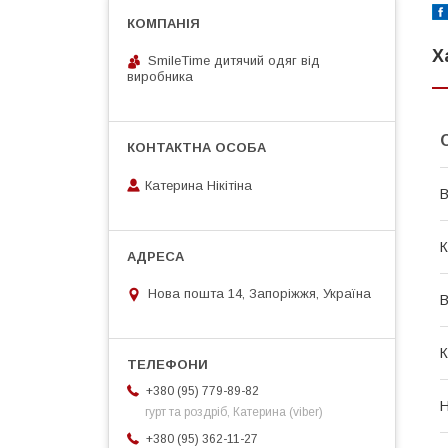
Х
SmileTime дитячий одяг від
виробника
Катерина Нікітіна
В
К
Нова пошта 14, Запоріжжя, Україна
В
К
+380 (95) 779-89-82
Н
гурт та роздріб, Катерина (viber)
+380 (95) 362-11-27