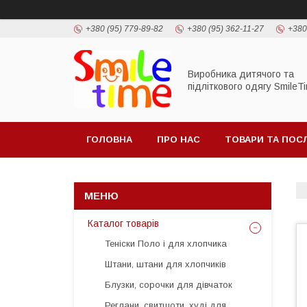
+380 (95) 779-89-82
+380 (95) 362-11-27
+380
Виробника дитячого та
підліткового одягу SmileT
ГОЛОВНА
ПРО НАС
ТОВАРИ ТА ПОС
Каталог товарів
Теніски Поло і для хлопчика
Штани, штани для хлопчиків
Блузки, сорочки для дівчаток
Реглани, свитшоти, худі для