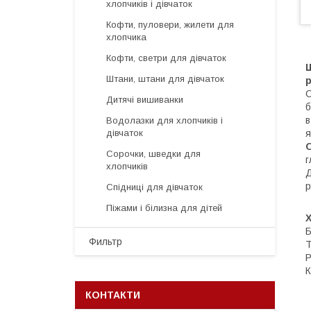
хлопчиків і дівчаток
Кофти, пуловери, жилети для
хлопчика
Кофти, светри для дівчаток
Ш
Штани, штани для дівчаток
р
С
Дитячі вишиванки
б
в
Водолазки для хлопчиків і
я
дівчаток
Сорочки, шведки для
г
хлопчиків
Д
р
Спідниці для дівчаток
Піжами і білизна для дітей
Б
Фильтр
Т
Р
К
КОНТАКТИ