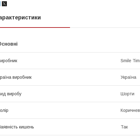
арактеристики
Основні
иробник
Smile Ti
раїна виробник
Україна
ид виробу
Шорти
олір
Коричне
аявність кишень
Так