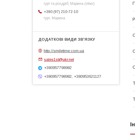
П
гурт та роздріб, Марина (viber)
+380 (97) 210-72-10
гурт, Марина
Р
http://smiletime.com.ua
sales1st@ukr.net
С
+380957798982
+380957798982, +380953621127
Т
Т
І