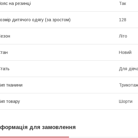
ояс на резинці
Так
озмір дитячого одягу (за зростом)
128
Сезон
Літо
Стан
Новий
тать
Для дівч
ип тканини
Трикота
ип товару
Шорти
нформація для замовлення