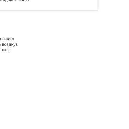
нського
ь поєднує
мінною