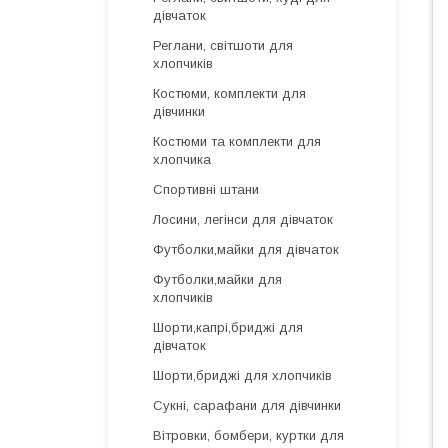
дівчаток
Реглани, світшоти для
хлопчиків
Костюми, комплекти для
дівчинки
Костюми та комплекти для
хлопчика
Спортивні штани
Лосини, легінси для дівчаток
Футболки,майки для дівчаток
Футболки,майки для
хлопчиків
Шорти,капрі,бриджі для
дівчаток
Шорти,бриджі для хлопчиків
Сукні, сарафани для дівчинки
Вітровки, бомбери, куртки для