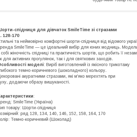
орти-спідниця для дівчаток SmileTime зі стразами
. 128-170
тильні та неймовірно комфортні шорти-спідниця від відомого украї
ренда SmileTime — це ідеальний вибір для юних модниць. Модел
 собі жіночність спідниці та практичність шортів, що робить її неза
к для активних прогулянок, так і для святкових заходів.
Особливості моделі
: Виріб виготовлений із якісного трикотажу
либокого темно-коричневого (шоколадного) кольору.
екоровані акуратними стразами, які м'яко мерехтять при
уху, додаючи образу вишуканості.
Характеристики
:
ренд: SmileTime (Україна)
ип товару: Шорти-спідниця
озмірний: ряд 128, 134, 140, 146, 152, 158, 164, 170
олір: Темно-коричневий (Шоколад)