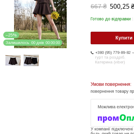
500,25 
667 ₴
Готово до відправки
–25%
Купити
Залишилось
0
0
днів
0
0
0
0
0
0
+380 (95) 779-89-82
гурт та роздріб,
Катерина (viber)
повернення товару п
У компанії підключені
будь-який товар не п