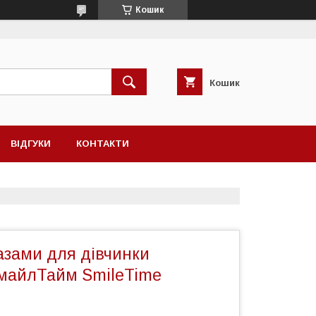
Кошик
Кошик
ВІДГУКИ
КОНТАКТИ
азами для дівчинки
майлТайм SmileTime