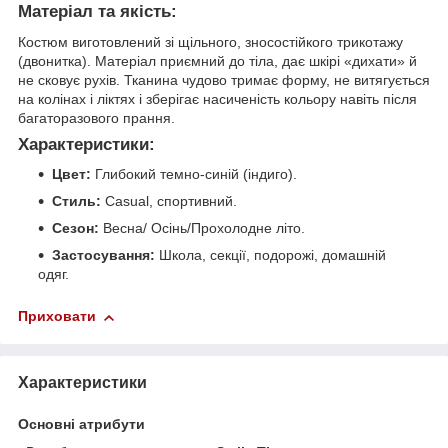
Матеріал та якість:
Костюм виготовлений зі щільного, зносостійкого трикотажу
(двонитка). Матеріал приємний до тіла, дає шкірі «дихати» й
не сковує рухів. Тканина чудово тримає форму, не витягується
на колінах і ліктях і зберігає насиченість кольору навіть після
багаторазового прання.
Характеристики:
Цвет:
Глибокий темно-синій (індиго).
Стиль:
Casual, спортивний.
Сезон:
Весна/ Осінь/Прохолодне літо.
Застосування:
Школа, секції, подорожі, домашній
одяг.
Приховати
Характеристики
Основні атрибути