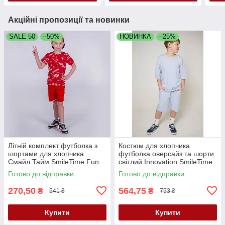
Акційні пропозиції та новинки
SALE 50
–50%
НОВИНКА
–25%
Літній комплект футболка з
Костюм для хлопчика
шортами для хлопчика
футболка оверсайз та шорти
Смайл Тайм SmileTime Fun
світлий Innovation SmileTime
Готово до відправки
Готово до відправки
270,50
564,75
₴
₴
541 ₴
753 ₴
Купити
Купити