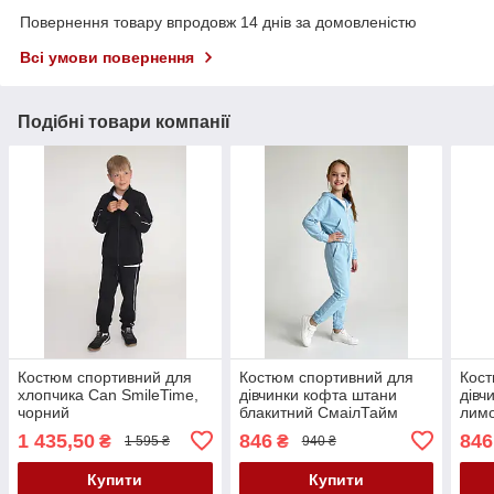
Повернення товару впродовж 14 днів за домовленістю
Всі умови повернення
Подібні товари компанії
Костюм спортивний для
Костюм спортивний для
Кост
хлопчика Can SmileTime,
дівчинки кофта штани
дівч
чорний
блакитний СмаілТайм
лим
SmileTime
Smil
1 435,50
846
846
₴
₴
1 595 ₴
940 ₴
Купити
Купити