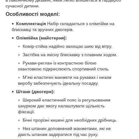
в лаконічному дизайні, який легко впишеться в гардероб
сучасної дитини.
Особливості моделі:
Комплектація
Набір складається з олімпійки на
блискавці та зручних джогерів.
Олімпійка (майстерня):
Комір-стійка надійно захищає шию від вітру.
Застібка на якісну блискавку з плавним ходом.
Рукави-реглан із контрастною білою
окантовкою підкреслюють спортивний стиль.
М'які еластичні манжети на рукавах і низом
виробу забезпечують ідеальну посадку.
Штани (джогери):
Широкий еластичний пояс із регульованим
шнурком дає змогу налаштувати щільність
фіксації.
Бічні прорізні кишені для необхідних дрібниць.
Низ штанин доповнений манжетами, які не
дають штанам задиратися під час руху.