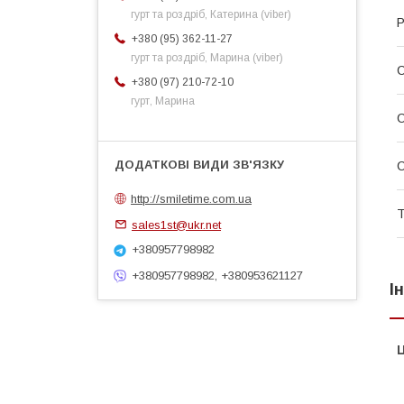
гурт та роздріб, Катерина (viber)
Р
+380 (95) 362-11-27
гурт та роздріб, Марина (viber)
+380 (97) 210-72-10
гурт, Марина
http://smiletime.com.ua
Т
sales1st@ukr.net
+380957798982
+380957798982, +380953621127
І
Ц