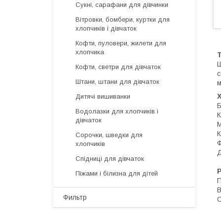
Сукні, сарафани для дівчинки
Вітровки, бомбери, куртки для
хлопчиків і дівчаток
Кофти, пуловери, жилети для
хлопчика
Т
Ш
Кофти, светри для дівчаток
с
Штани, штани для дівчаток
м
Дитячі вишиванки
Б
Водолазки для хлопчиків і
К
дівчаток
М
К
Сорочки, шведки для
Ф
хлопчиків
Д
Спідниці для дівчаток
Р
Піжами і білизна для дітей
П
В
Фильтр
С