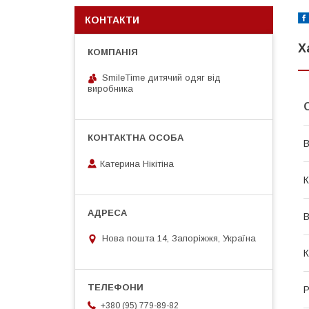
КОНТАКТИ
Х
SmileTime дитячий одяг від
виробника
В
Катерина Нікітіна
К
В
Нова пошта 14, Запоріжжя, Україна
К
Р
+380 (95) 779-89-82