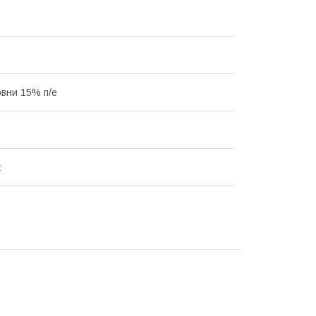
вни 15% п/е
ж