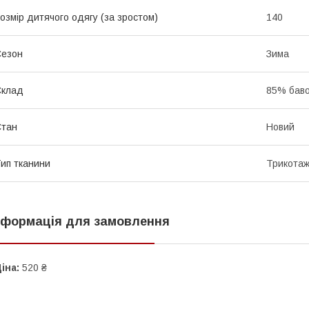
озмір дитячого одягу (за зростом)
140
Сезон
Зима
Склад
85% баво
Стан
Новий
ип тканини
Трикота
нформація для замовлення
іна:
520 ₴