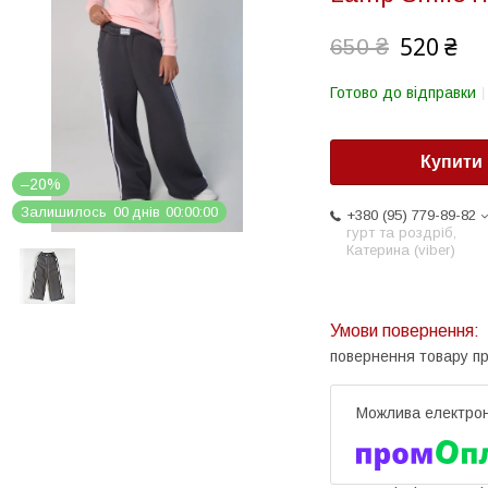
520 ₴
650 ₴
Готово до відправки
Купити
–20%
Залишилось
0
0
днів
0
0
0
0
0
0
+380 (95) 779-89-82
гурт та роздріб,
Катерина (viber)
повернення товару п