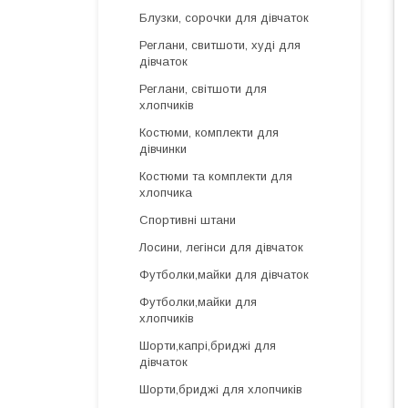
Блузки, сорочки для дівчаток
Реглани, свитшоти, худі для
дівчаток
Реглани, світшоти для
хлопчиків
Костюми, комплекти для
дівчинки
Костюми та комплекти для
хлопчика
Спортивні штани
Лосини, легінси для дівчаток
Футболки,майки для дівчаток
Футболки,майки для
хлопчиків
Шорти,капрі,бриджі для
дівчаток
Шорти,бриджі для хлопчиків