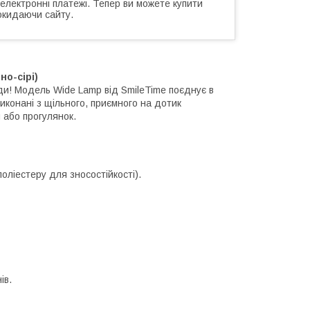
 електронні платежі. Тепер ви можете купити
окидаючи сайту.
о-сірі)
ди! Модель Wide Lamp від SmileTime поєднує в
иконані з щільного, приємного на дотик
 або прогулянок.
оліестеру для зносостійкості).
ів.