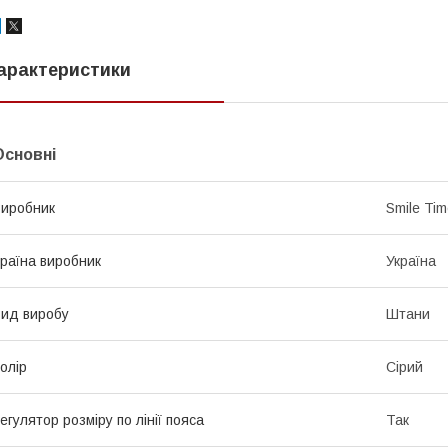
арактеристики
Основні
иробник
Smile Ti
раїна виробник
Україна
ид виробу
Штани
олір
Сірий
егулятор розміру по лінії пояса
Так