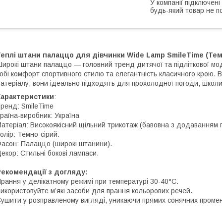
У компанії підключені
будь-який товар не п
еплі штани палаццо для дівчинки Wide Lamp SmileTime (Темн
ирокі штани палаццо — головний тренд дитячої та підліткової мо
обі комфорт спортивного стилю та елегантність класичного крою. В
атеріалу, вони ідеально підходять для прохолодної погоди, школи
Характеристики
:
ренд: SmileTime
раїна-виробник: Україна
атеріал: Високоякісний щільний трикотаж (бавовна з додаванням п
олір: Темно-сірий.
асон: Палаццо (широкі штанини).
екор: Стильні бокові лампаси.
екомендації з догляду:
рання у делікатному режимі при температурі 30-40°C.
икористовуйте м’які засоби для прання кольорових речей.
ушити у розправленому вигляді, уникаючи прямих сонячних промен