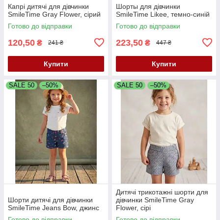
Капрі дитячі для дівчинки
Шорты для дівчинки
SmileTime Gray Flower, сірий
SmileTime Likee, темно-синій
Готово до відправки
Готово до відправки
120,50
223,50
₴
₴
241 ₴
447 ₴
Купити
Купити
SALE 50
–50%
SALE 50
–50%
Дитячі трикотажні шорти для
Шорти дитячі для дівчинки
дівчинки SmileTime Gray
SmileTime Jeans Bow, джинс
Flower, сірі
Готово до відправки
Готово до відправки