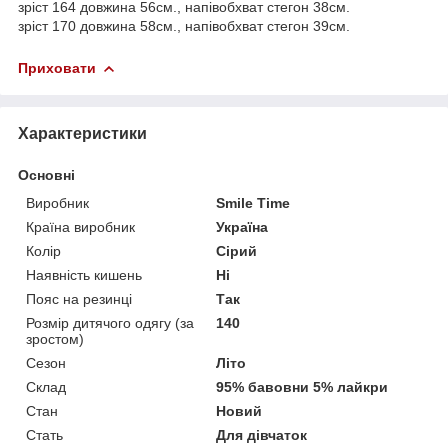
зріст 164 довжина 56см., напівобхват стегон 38см.
зріст 170 довжина 58см., напівобхват стегон 39см.
Приховати
Характеристики
Основні
Виробник
Smile Time
Країна виробник
Україна
Колір
Сірий
Наявність кишень
Ні
Пояс на резинці
Так
Розмір дитячого одягу (за
140
зростом)
Сезон
Літо
Склад
95% бавовни 5% лайкри
Стан
Новий
Стать
Для дівчаток