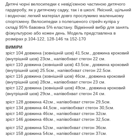
Дитячі чорні велосипедки є невід'ємною частиною дитячого
гардеробу, як у дитячому садку, так і в школі. Якісний, щільний
і водночас легкий матеріал довго прослужимо маленькому
спортсмену. Велосипедки з полегшеного стрейч куліра у
складі 95% бавовна 5% еластану. Відмінний вибір для занять
фізкультурою або кожен день. Модель представлена в
розмірах р.104-122, 128-146 та 152-170
ВИМІРИ
зріст 104 довжина (зовнішній шов) 41.5см., довжина кроковий
(внутрішній шов) 23см., напівобхват стегон 22 см.
зріст 110 довжина (зовнішній шов) 43.5см., довжина кроковий
(внутрішній шов) 25.5см., напівобхват стегон 22.5см.
зріст 116 довжина (зовнішній шов) 46см., довжина кроковий
(внутрішній шов) 28см., напівобхват стегон 23 см.
зріст 122 довжина (зовнішній шов) 49см., довжина кроковий
(внутрішній шов) 29см., напівобхват стегон 24 см.
зріст 128 довжина 42см., напівобхват стегон 29,5см.
зріст 134 довжина 44,5см., напівобхват стегон 30,5см.
зріст 140 довжина 46см., напівобхват стегон 32см.
зріст 146 довжина 48см., напівобхват стегон 32,5см.
зріст 152 довжина 52см., напівобхват стегон 36см.
зріст 158 довжина 54см., напівобхват стегон 37см.