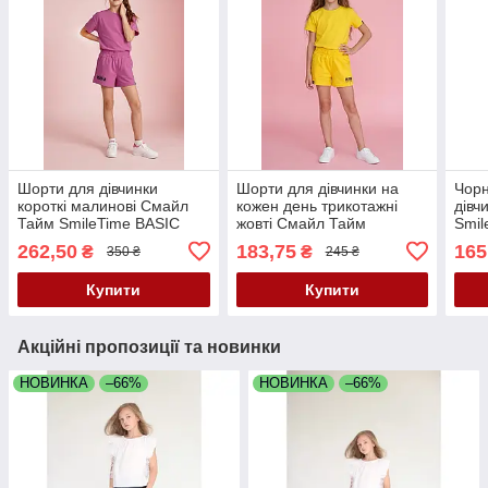
Шорти для дівчинки
Шорти для дівчинки на
Чорн
короткі малинові Смайл
кожен день трикотажні
дівч
Тайм SmileTime BASIC
жовті Смайл Тайм
Smil
SmileTime BASIC
262,50
183,75
165
₴
₴
350 ₴
245 ₴
Купити
Купити
Акційні пропозиції та новинки
НОВИНКА
–66%
НОВИНКА
–66%