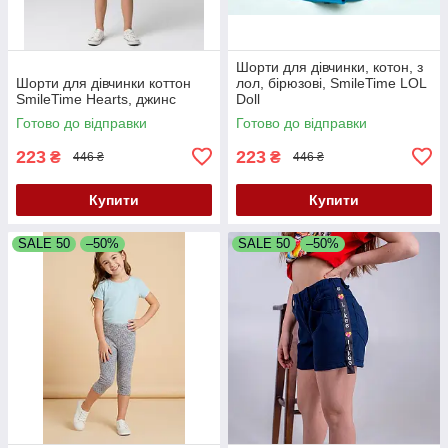
Шорти для дівчинки, котон, з
Шорти для дівчинки коттон
лол, бірюзові, SmileTime LOL
SmileTime Hearts, джинс
Doll
Готово до відправки
Готово до відправки
223
223
₴
₴
446 ₴
446 ₴
Купити
Купити
SALE 50
–50%
SALE 50
–50%