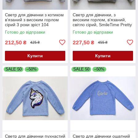
Cветр для дівчинки з котиком
Светр для дівчинки, з
в'язаний з високим горлом
високим горлом, в'язаний,
сірий 3 роки зріст 104
світло сірий, SmileTime Pretty
SmileTime Pretty Cats
Готово до відправки
Готово до відправки
212,50
227,50
₴
₴
425 ₴
455 ₴
Купити
Купити
SALE 50
–50%
SALE 50
–50%
Светр для дівчинки пухнастий
Светр для дівчинки ошатний