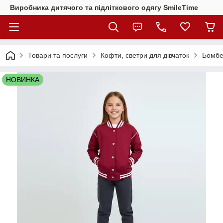
Виробника дитячого та підліткового одягу SmileTime
Товари та послуги
Кофти, светри для дівчаток
Бомбе
НОВИНКА