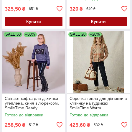
325,50
320
₴
₴
651 ₴
640 ₴
Купити
Купити
SALE 50
–50%
SALE 20
–20%
Світшот кофта для дівчинки
Сорочка тепла для дівчинки в
утеплена, синя з люрексом,
клітинку на гудзиках
SmileTime Ready
SmileTime Warm
Готово до відправки
Готово до відправки
258,50
425,60
₴
₴
517 ₴
532 ₴