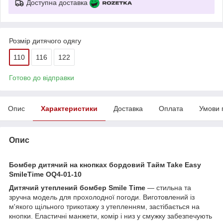
Доступна доставка
Розмір дитячого одягу
110
116
122
Готово до відправки
Опис
Характеристики
Доставка
Оплата
Умови 
Опис
Бомбер дитячий на кнопках бордовий Тайм Take Easy
SmileTime OQ4-01-10
Дитячий утеплений бомбер Smile Time
— стильна та
зручна модель для прохолодної погоди. Виготовлений із
м'якого щільного трикотажу з утепленням, застібається на
кнопки. Еластичні манжети, комір і низ у смужку забезпечують