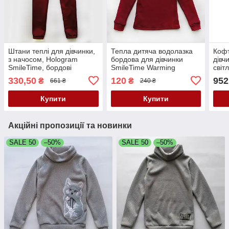
Штани теплі для дівчинки,
Тепла дитяча водолазка
Кофт
з начосом, Hologram
бордова для дівчинки
дівч
SmileTime, бордові
SmileTime Warming
світ
330,50
120
952
₴
₴
661 ₴
240 ₴
Купити
Купити
Акційні пропозиції та новинки
SALE 50
–50%
SALE 50
–50%