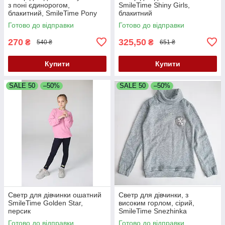
з поні єдинорогом,
SmileTime Shiny Girls,
блакитний, SmileTime Pony
блакитний
Готово до відправки
Готово до відправки
270
325,50
₴
₴
540 ₴
651 ₴
Купити
Купити
SALE 50
–50%
SALE 50
–50%
Светр для дівчинки ошатний
Светр для дівчинки, з
SmileTime Golden Star,
високим горлом, сірий,
персик
SmileTime Snezhinka
Готово до відправки
Готово до відправки