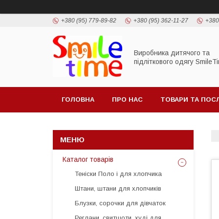
+380 (95) 779-89-82
+380 (95) 362-11-27
+380
Виробника дитячого та
підліткового одягу SmileT
ГОЛОВНА
ПРО НАС
ТОВАРИ ТА ПОС
Каталог товарів
Теніски Поло і для хлопчика
Штани, штани для хлопчиків
Блузки, сорочки для дівчаток
Реглани, свитшоти, худі для