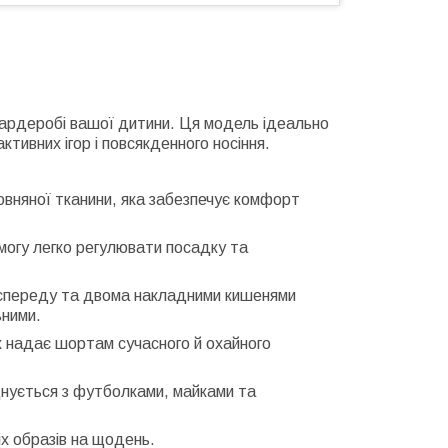
 гардеробі вашої дитини. Ця модель ідеально
ктивних ігор і повсякденного носіння.
вовняної тканини, яка забезпечує комфорт
могу легко регулювати посадку та
спереду та двома накладними кишенями
ьними.
х надає шортам сучасного й охайного
днується з футболками, майками та
іх образів на щодень.