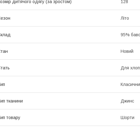
озмір дитячого одягу (за зростом)
128
Сезон
Літо
Склад
95% баво
Стан
Новий
тать
Для хлоп
ип
Класичн
ип тканини
Джинс
ип товару
Шорти