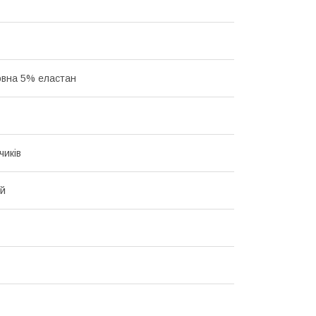
вна 5% еластан
чиків
ий