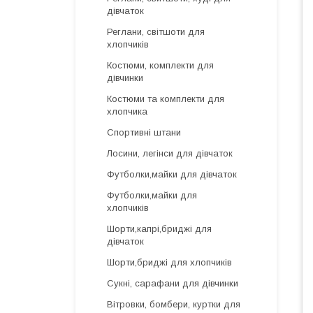
дівчаток
Реглани, світшоти для
хлопчиків
Костюми, комплекти для
дівчинки
Костюми та комплекти для
хлопчика
Спортивні штани
Лосини, легінси для дівчаток
Футболки,майки для дівчаток
Футболки,майки для
хлопчиків
Шорти,капрі,бриджі для
дівчаток
Шорти,бриджі для хлопчиків
Сукні, сарафани для дівчинки
Вітровки, бомбери, куртки для