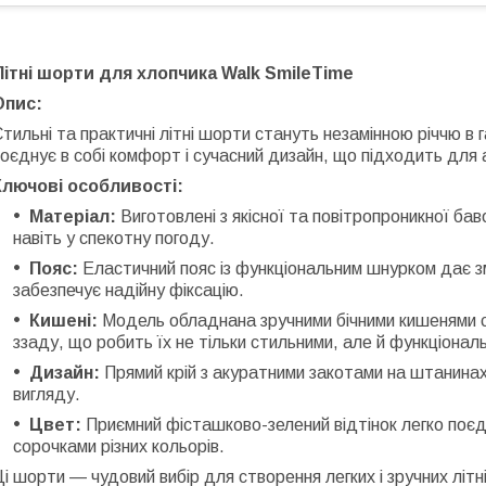
Літні шорти для хлопчика Walk SmileTime
Опис:
тильні та практичні літні шорти стануть незамінною річчю в
оєднує в собі комфорт і сучасний дизайн, що підходить для а
Ключові особливості:
Матеріал:
Виготовлені з якісної та повітропроникної ба
навіть у спекотну погоду.
Пояс:
Еластичний пояс із функціональним шнурком дає з
забезпечує надійну фіксацію.
Кишені:
Модель обладнана зручними бічними кишенями 
ззаду, що робить їх не тільки стильними, але й функціонал
Дизайн:
Прямий крій з акуратними закотами на штанина
вигляду.
Цвет:
Приємний фісташково-зелений відтінок легко поє
сорочками різних кольорів.
і шорти — чудовий вибір для створення легких і зручних літн