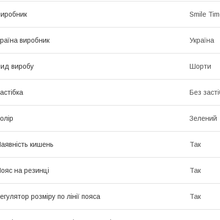
иробник
Smile Ti
раїна виробник
Україна
ид виробу
Шорти
астібка
Без засті
олір
Зелений
аявність кишень
Так
ояс на резинці
Так
егулятор розміру по лінії пояса
Так