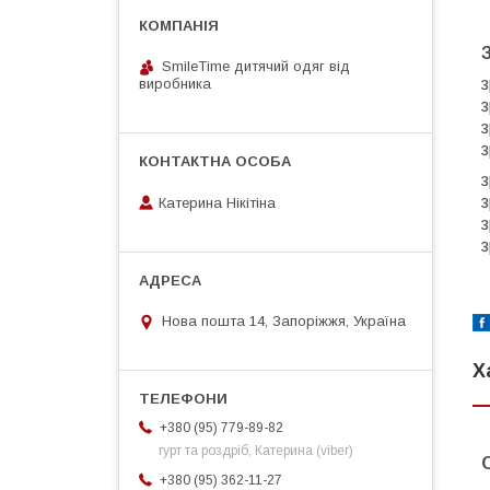
SmileTime дитячий одяг від
з
виробника
з
з
з
з
з
Катерина Нікітіна
з
з
Нова пошта 14, Запоріжжя, Україна
Х
+380 (95) 779-89-82
гурт та роздріб, Катерина (viber)
+380 (95) 362-11-27