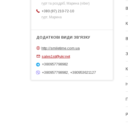
гурт та роздріб, Марина (viber)
В
+380 (97) 210-72-10
гурт, Марина
К
В
http://smiletime.com.ua
З
sales1st@ukr.net
+380957798982
К
+380957798982, +380953621127
Н
П
Р