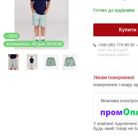
Готово до відправки
Купити
–25%
Залишилось
0
0
днів
0
0
0
0
0
0
+380 (95) 779-89-82
гурт та роздріб,
Катерина (viber)
повернення товару п
У компанії підключені
будь-який товар не п