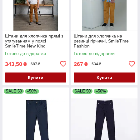
Штани для хлопчика прямі з
Штани для хлопчика на
утягуванням у поясі
резинці гірчичні, SmileTime
SmileTime New Kind
Fashion
Готово до відправки
Готово до відправки
343,50
267
₴
₴
687 ₴
534 ₴
Купити
Купити
SALE 50
–50%
SALE 50
–50%