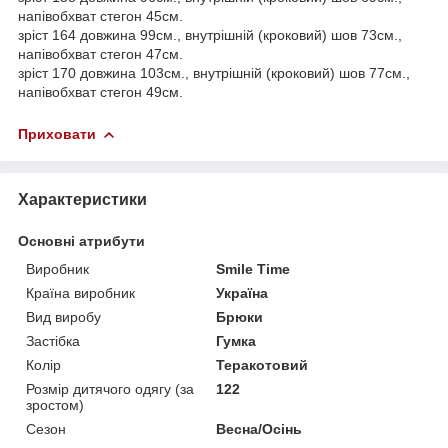
напівобхват стегон 45см.
зріст 164 довжина 99см.,
внутрішній (кроковий) шов 73см.,
напівобхват стегон 47см.
зріст 170 довжина 103см., внутрішній (кроковий) шов 77см.,
напівобхват стегон 49см.
Приховати
Характеристики
Основні атрибути
Виробник
Smile Time
Країна виробник
Україна
Вид виробу
Брюки
Застібка
Гумка
Колір
Теракотовий
Розмір дитячого одягу (за
122
зростом)
Сезон
Весна/Осінь