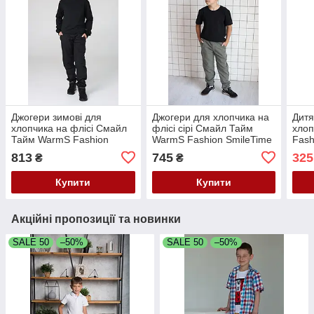
Джогери зимові для
Джогери для хлопчика на
Дитя
хлопчика на флісі Смайл
флісі сірі Смайл Тайм
хлоп
Тайм WarmS Fashion
WarmS Fashion SmileTime
Fash
Relax fit SmileTime чорні
813
745
325
₴
₴
Купити
Купити
Акційні пропозиції та новинки
SALE 50
–50%
SALE 50
–50%