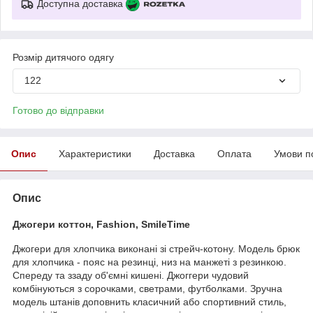
Доступна доставка
Розмір дитячого одягу
122
Готово до відправки
Опис
Характеристики
Доставка
Оплата
Умови п
Опис
Джогери коттон, Fashion, SmileTime
Джогери для хлопчика виконані зі стрейч-котону. Модель брюк
для хлопчика - пояс на резинці, низ на манжеті з резинкою.
Спереду та ззаду об'ємні кишені. Джоггери чудовий
комбінуються з сорочками, светрами, футболками. Зручна
модель штанів доповнить класичний або спортивний стиль,