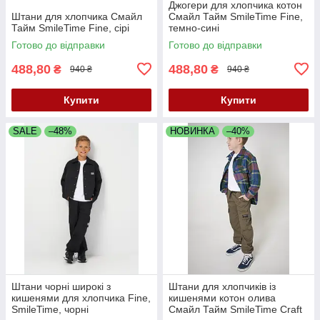
Джогери для хлопчика котон
Штани для хлопчика Смайл
Смайл Тайм SmileTime Fine,
Тайм SmileTime Fine, сірі
темно-сині
Готово до відправки
Готово до відправки
488,80
488,80
₴
₴
940 ₴
940 ₴
Купити
Купити
SALE
–48%
НОВИНКА
–40%
Штани чорні широкі з
Штани для хлопчиків із
кишенями для хлопчика Fine,
кишенями котон олива
SmileTime, чорні
Смайл Тайм SmileTime Craft