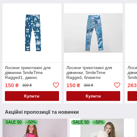
Лосини трикотажні для
Лосини трикотажні для
Лоси
дівчинки SmileTime
дівчинки, SmileTime
дівч
Ragged1, джинс
Ragged, блакитні
Smil
150
150
263
₴
₴
300 ₴
300 ₴
Купити
Купити
Акційні пропозиції та новинки
SALE 50
–50%
SALE 50
–50%