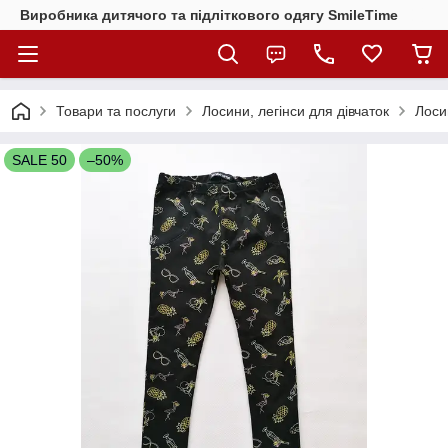
Виробника дитячого та підліткового одягу SmileTime
Товари та послуги
Лосини, легінси для дівчаток
Лоси
SALE 50
–50%