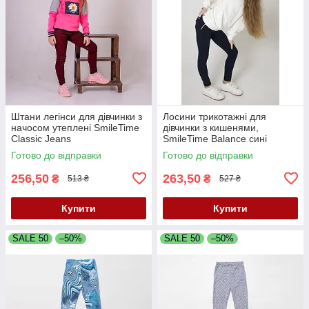
Штани легінси для дівчинки з
Лосини трикотажні для
начосом утеплені SmileTime
дівчинки з кишенями,
Classic Jeans
SmileTime Balance сині
Готово до відправки
Готово до відправки
256,50
263,50
₴
₴
513 ₴
527 ₴
Купити
Купити
SALE 50
–50%
SALE 50
–50%