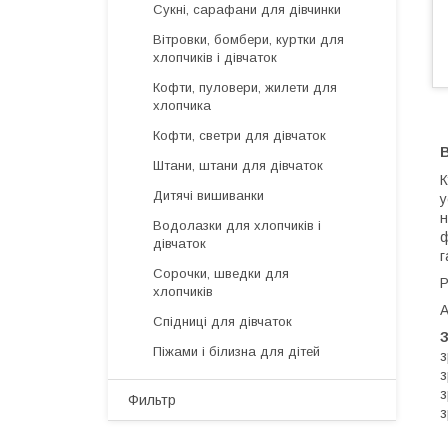
Сукні, сарафани для дівчинки
Вітровки, бомбери, куртки для
хлопчиків і дівчаток
Кофти, пуловери, жилети для
хлопчика
Кофти, светри для дівчаток
В
Штани, штани для дівчаток
К
Дитячі вишиванки
у
н
Водолазки для хлопчиків і
ф
дівчаток
г
Сорочки, шведки для
Р
хлопчиків
А
Спідниці для дівчаток
Піжами і білизна для дітей
з
з
з
Фильтр
з