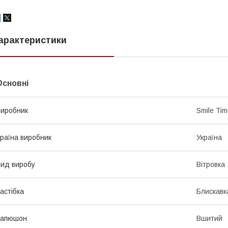
арактеристики
Основні
иробник
Smile Ti
раїна виробник
Україна
ид виробу
Вітровка
астібка
Блискавк
Капюшон
Вшитий