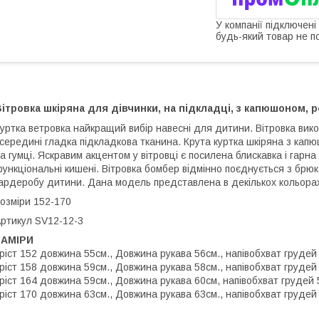
У компанії підключені
будь-який товар не п
ітровка шкіряна для дівчинки, на підкладці, з капюшоном, 
уртка ветровка найкращий вибір навесні для дитини. Вітровка вико
середині гладка підкладкова тканина. Крута куртка шкіряна з капю
а гумці. Яскравим акцентом у вітровці є посилена блискавка і гарна
ункціональні кишені. Вітровка бомбер відмінно поєднується з брю
ардеробу дитини. Дана модель представлена в декількох кольорах
озміри 152-170
ртикул SV12-12-3
ЗАМІРИ
ріст 152 довжина 55см., Довжина рукава 56см., напівобхват грудей
ріст 158 довжина 59см., Довжина рукава 58см., напівобхват грудей
ріст 164 довжина 59см., Довжина рукава 60см, напівобхват грудей 
ріст 170 довжина 63см., Довжина рукава 63см., напівобхват грудей