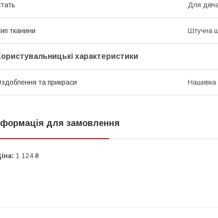
тать
Для дівч
ип тканини
Штучна ш
Користувальницькі характеристики
здоблення та прикраси
Нашивка
нформація для замовлення
іна:
1 124 ₴