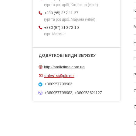
гурт та роздріб, Катерина (viber)
К
+380 (95) 362-11-27
гурт та роздріб, Марина (viber)
М
+380 (97) 210-72-10
гурт, Марина
Н
П
http://smiletime.com.ua
Р
sales1st@ukr.net
+380957798982
+380957798982, +380953621127