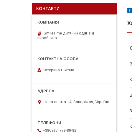
КОНТАКТИ
Х
SmileTime дитячий одяг від
виробника
В
Катерина Нікітіна
К
В
Нова пошта 14, Запоріжжя, Україна
З
+380 (95) 779-89-82