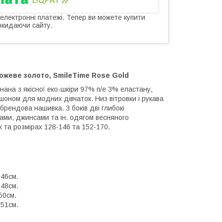
 електронні платежі. Тепер ви можете купити
окидаючи сайту.
рожеве золото, SmileTime Rose Gold
нана з якісної еко-шкіри 97% п/е 3% еластану,
шоном для модних дівчаток. Низ вітровки і рукава
 брендова нашивка. З боків дві глибокі
ками, джинсами та ін. одягом весняного
 та розмірах 128-146 та 152-170.
 46см.
 48см.
50см.
 51см.