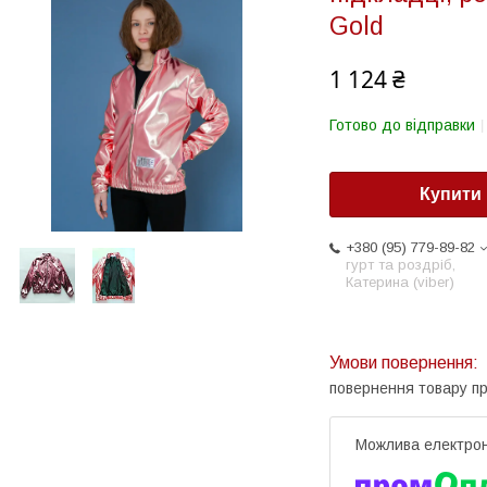
Gold
1 124 ₴
Готово до відправки
Купити
+380 (95) 779-89-82
гурт та роздріб,
Катерина (viber)
повернення товару п