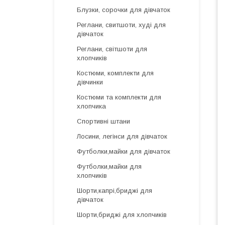
Блузки, сорочки для дівчаток
Реглани, свитшоти, худі для
дівчаток
Реглани, світшоти для
хлопчиків
Костюми, комплекти для
дівчинки
Костюми та комплекти для
хлопчика
Спортивні штани
Лосини, легінси для дівчаток
Футболки,майки для дівчаток
Футболки,майки для
хлопчиків
Шорти,капрі,бриджі для
дівчаток
Шорти,бриджі для хлопчиків