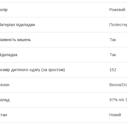
олір
Рожевий
атеріал підкладки
Поліесте
аявність кишень
Так
ідкладка
Так
озмір дитячого одягу (за зростом)
152
Сезон
Весна/Ос
Склад
97% п/е 
Стан
Новий