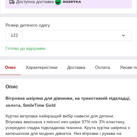
Доступна доставка
Розмір дитячого одягу
122
Готово до відправки
Опис
Характеристики
Доставка
Оплата
Умови п
Опис
Вітровка шкіряна для дівчинки, на трикотажній підкладці,
золота, SmileTime Gold
Куртка ветровка найкращий вибір навесні для дитини.
Вітровка виконана з якісної еко-шкіри 97% п/е 3% еластану,
усередині гладка підкладкова тканина. Крута куртка шкіряна з
капюшоном для модних дівчаток. Низ вітровки і рукава на