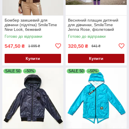
Бомбер замшевий для
Весняний плащик дитячий
дівчини (підлітка) SmileTime
для дівчинки, SmileTime
New Look, бежевий
Jenna Rose, фіолетовий
Готово до відправки
Готово до відправки
547,50
320,50
₴
₴
1 095 ₴
641 ₴
Купити
Купити
SALE 50
–50%
SALE 50
–50%