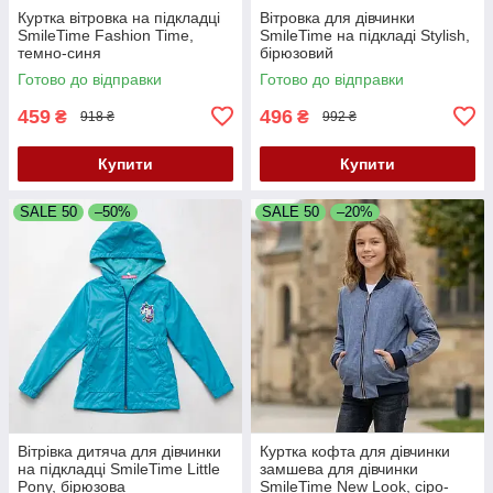
Куртка вітровка на підкладці
Вітровка для дівчинки
SmileTime Fashion Time,
SmileTime на підкладі Stylish,
темно-синя
бірюзовий
Готово до відправки
Готово до відправки
459
496
₴
₴
918 ₴
992 ₴
Купити
Купити
SALE 50
–50%
SALE 50
–20%
Вітрівка дитяча для дівчинки
Куртка кофта для дівчинки
на підкладці SmileTime Little
замшева для дівчинки
Pony, бірюзова
SmileTime New Look, сіро-