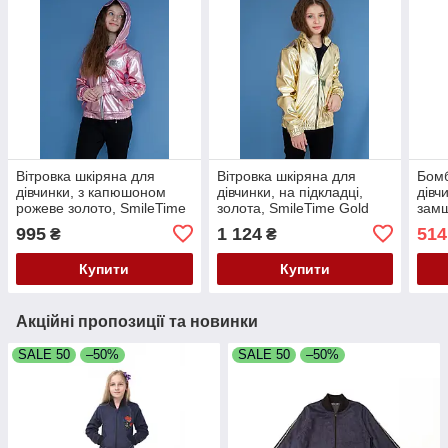
Вітровка шкіряна для
Вітровка шкіряна для
Бомб
дівчинки, з капюшоном
дівчинки, на підкладці,
дівч
рожеве золото, SmileTime
золота, SmileTime Gold
замш
Rose Gold
995
1 124
514
₴
₴
Купити
Купити
Акційні пропозиції та новинки
SALE 50
–50%
SALE 50
–50%