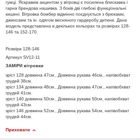
гумці. Яскравим акцентом у вітровці є посилена блискавка і
гарна брендова нашивка. З боків дві глибокі функціональні
кишені. Вітровка бомбер відмінно поєднується з брюками,
джинсами та ін. одягом весняного гардеробу дитини. Дана
модель представлена в декількох кольорах та розмірах 128-
146 та 152-170.
Розміри 128-146
Артикул SV12-11
ЗАМІРИ вітровки
зріст 128 довжина 47см., Довжина рукава 46см., напівобхват
грудей 38см.
зріст 134 довжина 48см., Довжина рукава 47см., напівобхват
грудей 41см.
зріст 140 довжина 50см., Довжина рукава 50см, напівобхват
грудей 43см.
зріст 146 довжина 52см., Довжина рукава 54см, напівобхват
грудей 44см.
Приховати