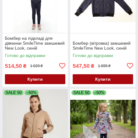
Бомбер на підкладі для
дівчинки SmileTime замшевий
Бомбер (вітровка) замшевий
New Look, синій
SmileTime New Look, синій
Готово до відправки
Готово до відправки
514,50
547,50
₴
₴
1 029 ₴
1 095 ₴
Купити
Купити
SALE 50
–50%
SALE 50
–50%