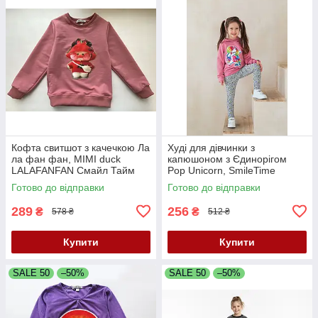
Кофта свитшот з качечкою Ла
Худі для дівчинки з
ла фан фан, MIMI duck
капюшоном з Єдинорігом
LALAFANFAN Смайл Тайм
Pop Unicorn, SmileTime
SmileTime
Рожевий
Готово до відправки
Готово до відправки
289
256
₴
₴
578 ₴
512 ₴
Купити
Купити
SALE 50
–50%
SALE 50
–50%