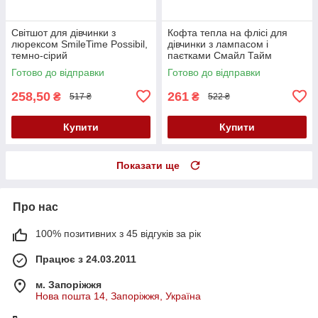
Світшот для дівчинки з
Кофта тепла на флісі для
люрексом SmileTime Possibil,
дівчинки з лампасом і
темно-сірий
паєтками Смайл Тайм
SmileTime Oops!
Готово до відправки
Готово до відправки
258,50
261
₴
₴
517 ₴
522 ₴
Купити
Купити
Показати ще
Про нас
100% позитивних з 45 відгуків за рік
Працює з 24.03.2011
м. Запоріжжя
Нова пошта 14, Запоріжжя, Україна