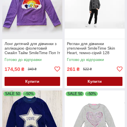
Лонг дитячий для дівчинки з
Реглан для дівчинки
аплікацією фіолетовий
утеплений SmileTime Skin
Смайл Тайм SmileTime Поп Іт
Heart, темно-сірий 128
Pop It
Готово до відправки
Готово до відправки
174,50
261
₴
₴
349 ₴
522 ₴
Купити
Купити
SALE 50
–50%
SALE 50
–50%