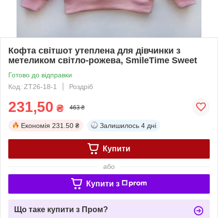
Кофта світшот утеплена для дівчинки з
метеликом світло-рожева, SmileTime Sweet
Готово до відправки
Код: ZT26-18-1
Роздріб
231,50
₴
463 ₴
Економія
231.50 ₴
Залишилось
4 дні
Купити
або
Купити з
Що таке купити з Пром?