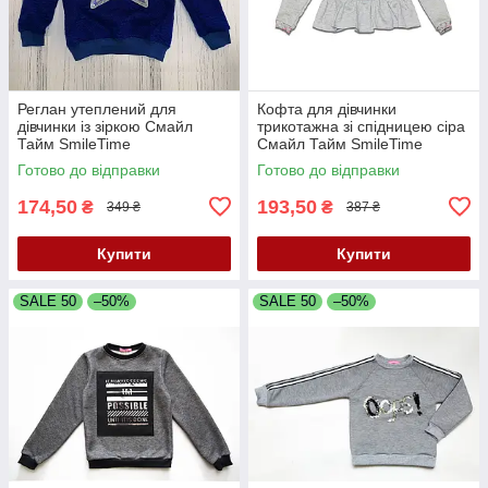
Реглан утеплений для
Кофта для дівчинки
дівчинки із зіркою Смайл
трикотажна зі спідницею сіра
Тайм SmileTime
Смайл Тайм SmileTime
LoveBird
Готово до відправки
Готово до відправки
174,50
193,50
₴
₴
349 ₴
387 ₴
Купити
Купити
SALE 50
–50%
SALE 50
–50%