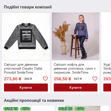
Подібні товари компанії
Світшот для дівчинки
Світшот кофта для
Худі
утеплений Смайл Тайм
дівчинки утеплена, синя з
Smil
Possibil SmileTime
люрексом, SmileTime
рож
Ready
273,60
258,50
293
₴
₴
342 ₴
517 ₴
Купити
Купити
Акційні пропозиції та новинки
SALE 50
–50%
SALE 50
–50%