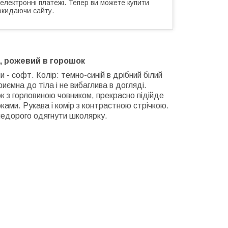
 електронні платежі. Тепер ви можете купити
окидаючи сайту.
a, рожевий в горошок
 - софт. Колір: темно-синій в дрібний білий
иємна до тіла і не вибаглива в догляді.
к з горловиною човником, прекрасно підійде
юками. Рукава і комір з контрастною стрічкою.
 недорого одягнути школярку.