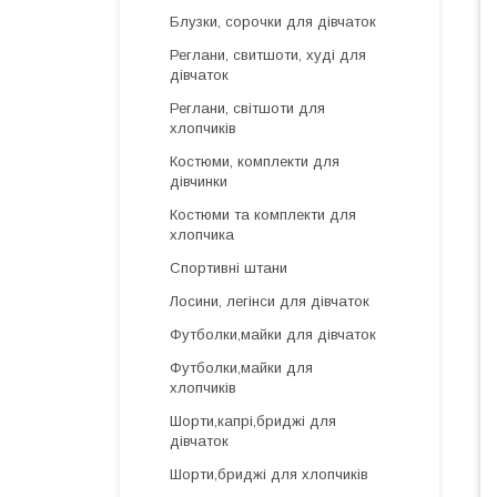
Блузки, сорочки для дівчаток
Реглани, свитшоти, худі для
дівчаток
Реглани, світшоти для
хлопчиків
Костюми, комплекти для
дівчинки
Костюми та комплекти для
хлопчика
Спортивні штани
Лосини, легінси для дівчаток
Футболки,майки для дівчаток
Футболки,майки для
хлопчиків
Шорти,капрі,бриджі для
дівчаток
Шорти,бриджі для хлопчиків