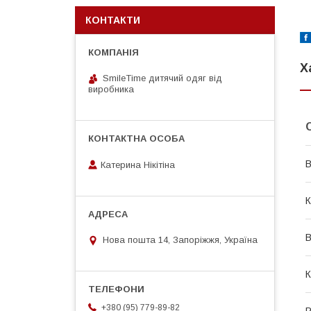
КОНТАКТИ
Х
SmileTime дитячий одяг від
виробника
В
Катерина Нікітіна
К
В
Нова пошта 14, Запоріжжя, Україна
К
+380 (95) 779-89-82
Р