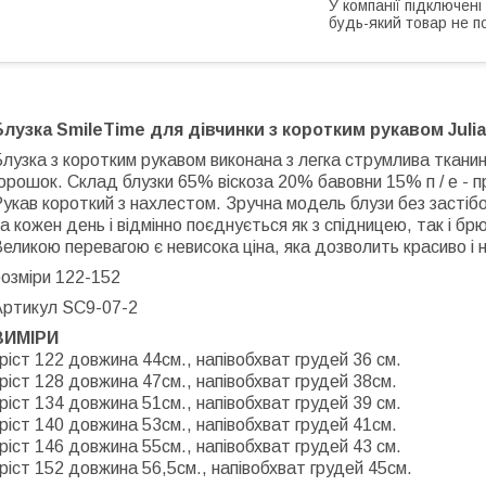
У компанії підключені
будь-який товар не п
Блузка SmileTime для дівчинки з коротким рукавом Juli
лузка з коротким рукавом виконана з легка струмлива тканини
орошок. Склад блузки 65% віскоза 20% бавовни 15% п / е - пр
укав короткий з нахлестом. Зручна модель блузи без застібо
а кожен день і відмінно поєднується як з спідницею, так і бр
еликою перевагою є невисока ціна, яка дозволить красиво і
озміри 122-152
Артикул SC9-07-2
ВИМІРИ
ріст 122 довжина 44см., напівобхват грудей 36 см.
ріст 128 довжина 47см., напівобхват грудей 38см.
ріст 134 довжина 51см., напівобхват грудей 39 см.
ріст 140 довжина 53см., напівобхват грудей 41см.
ріст 146 довжина 55см., напівобхват грудей 43 см.
ріст 152 довжина 56,5см., напівобхват грудей 45см.