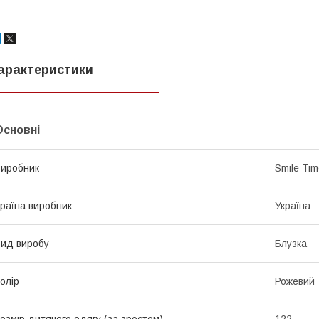
арактеристики
Основні
иробник
Smile Ti
раїна виробник
Україна
ид виробу
Блузка
олір
Рожевий
озмір дитячого одягу (за зростом)
122