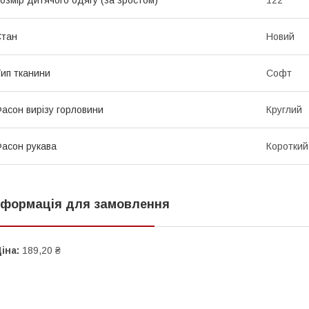
Стан
Новий
ип тканини
Софт
асон вирізу горловини
Круглий
асон рукава
Короткий
нформація для замовлення
іна:
189,20 ₴