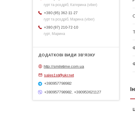
гурт та роздріб, Катерина (viber)
+380 (95) 362-11-27
гурт та роздріб, Марина (viber)
+380 (97) 210-72-10
Т
гурт, Марина
Ф
Ф
http://smiletime.com.ua
sales1st@ukr.net
+380957798982
І
+380957798982, +380953621127
Ц