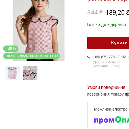
189,20 
344 ₴
Готово до відправки
Купити
–45%
Залишилось
0
0
днів
0
0
0
0
0
0
+380 (95) 779-89-82
гурт та роздріб,
Катерина (viber)
повернення товару п