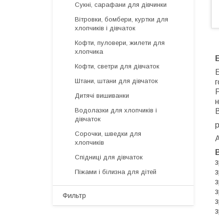
Сукні, сарафани для дівчинки
Вітровки, бомбери, куртки для
хлопчиків і дівчаток
Кофти, пуловери, жилети для
хлопчика
Кофти, светри для дівчаток
Б
Штани, штани для дівчаток
г
Р
Дитячі вишиванки
н
Водолазки для хлопчиків і
В
дівчаток
р
Сорочки, шведки для
хлопчиків
Спідниці для дівчаток
з
з
Піжами і білизна для дітей
з
з
Фильтр
з
з