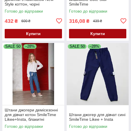
Style коттон, чорні
SmileTime
Готово до відправки
Готово до відправки
432
316,08
₴
₴
600 ₴
439 ₴
Купити
Купити
SALE 50
–28%
SALE 50
–28%
Штани джогери демісезонні
для дівчат котон SmileTime
Штани джогер для дівчат сині
Likee+Insta, блакитні
SmileTime Likee + Insta
Готово до відправки
Готово до відправки