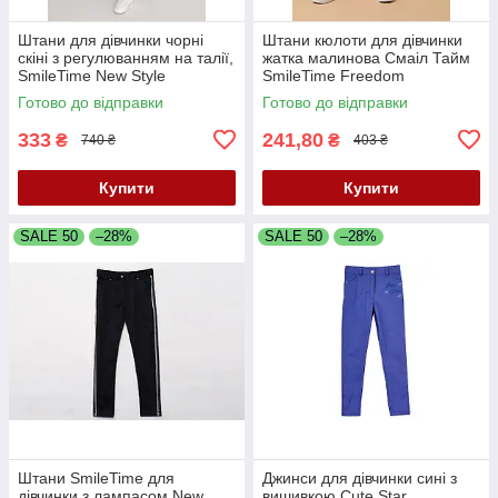
Штани для дівчинки чорні
Штани кюлоти для дівчинки
скіні з регулюванням на талії,
жатка малинова Смаіл Тайм
SmileTime New Style
SmileTime Freedom
Готово до відправки
Готово до відправки
333
241,80
₴
₴
740 ₴
403 ₴
Купити
Купити
SALE 50
–28%
SALE 50
–28%
Штани SmileTime для
Джинси для дівчинки сині з
дівчинки з лампасом New
вишивкою Сute Star