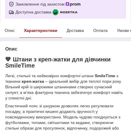
Замовлення під захистом
Доступна доставка
Опис
Характеристики
Доставка
Оплата
Умови 
Опис
💙 Штани з креп-жатки для дівчинки
SmileTime
Легкі, стильні та неймовірно комфортні штани
SmileTime
з
тканини
креп-жатка
– ідеальний вибір для теплої пори року.
Вільний крій із широкими штанинами створює сучасний
силует, а м’яка фактурна тканина забезпечує комфорт навіть
у спекотні дні.
Еластичний пояс зі шнурком дозволяє легко регулювати
посадку, а практичні кишені додають зручності у
повсякденному використанні. Модель чудово поєднується з
футболками, топами, світшотами та кедами, створюючи
стильні образи для прогулянок, відпочинку, подорожей або