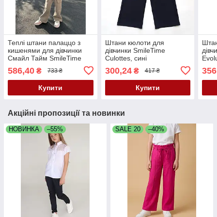
Теплі штани палаццо з
Штани кюлоти для
Штан
кишенями для дівчинки
дівчинки SmileTime
дівч
Смайл Тайм SmileTime
Culottes, сині
Evol
візон
586,40
300,24
356
₴
₴
733 ₴
417 ₴
Купити
Купити
Акційні пропозиції та новинки
НОВИНКА
–55%
SALE 20
–40%