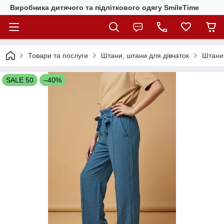
Виробника дитячого та підліткового одягу SmileTime
Товари та послуги
Штани, штани для дівчаток
Штани 
SALE 50
–40%