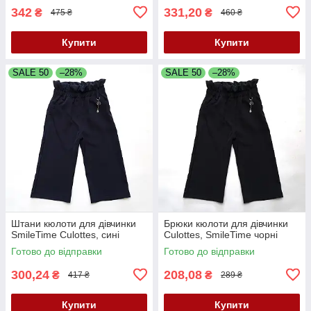
342
331,20
₴
₴
475 ₴
460 ₴
Купити
Купити
SALE 50
–28%
SALE 50
–28%
Штани кюлоти для дівчинки
Брюки кюлоти для дівчинки
SmileTime Culottes, сині
Culottes, SmileTime чорні
Готово до відправки
Готово до відправки
300,24
208,08
₴
₴
417 ₴
289 ₴
Купити
Купити