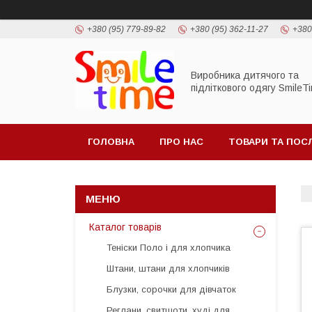
+380 (95) 779-89-82
+380 (95) 362-11-27
+380
Виробника дитячого та
підліткового одягу SmileT
ГОЛОВНА
ПРО НАС
ТОВАРИ ТА ПОС
Каталог товарів
Теніски Поло і для хлопчика
Штани, штани для хлопчиків
Блузки, сорочки для дівчаток
Реглани, свитшоти, худі для