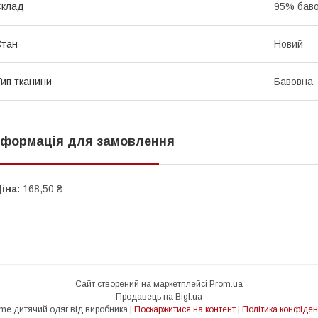
Склад
95% бав
Стан
Новий
ип тканини
Бавовна
нформація для замовлення
іна:
168,50 ₴
Сайт створений на маркетплейсі
Prom.ua
Продавець на Bigl.ua
SmileTime дитячий одяг від виробника |
Поскаржитися на контент
|
Політика конфіден