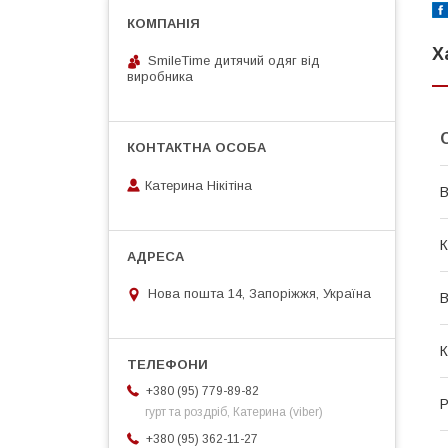
Х
SmileTime дитячий одяг від
виробника
Катерина Нікітіна
В
К
Нова пошта 14, Запоріжжя, Україна
В
К
+380 (95) 779-89-82
Р
гурт та роздріб, Катерина (viber)
+380 (95) 362-11-27