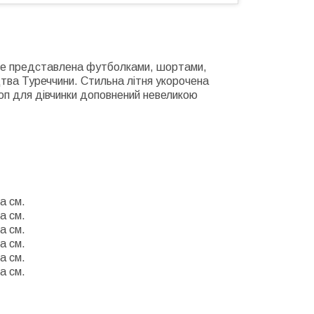
eTime представлена футболками, шортами,
тва Туреччини. Стильна літня укорочена
Топ для дівчинки доповнений невеликою
а см.
а см.
а см.
а см.
а см.
а см.