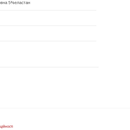
овна 5%еластан
ційності