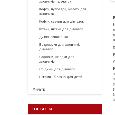
хлопчиків і дівчаток
Кофти, пуловери, жилети для
хлопчика
Кофти, светри для дівчаток
Н
Штани, штани для дівчаток
м
Дитячі вишиванки
Водолазки для хлопчиків і
р
дівчаток
К
Сорочки, шведки для
хлопчиків
Спідниці для дівчаток
з
Піжами і білизна для дітей
з
з
з
Фильтр
з
з
КОНТАКТИ