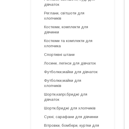
дівчаток
Реглани, світшоти для
хлопчиків
Костюми, комплекти для
дівчинки
Костюми та комплекти для
хлопчика
Спортивні штани
Лосини, легінси для дівчаток
Футболки,майки для дівчаток
Футболки,майки для
хлопчиків
Шорти,капрі,бриджі для
дівчаток
Шорти,бриджі для хлопчиків
Сукні, сарафани для дівчинки
Вітровки, бомбери, куртки для