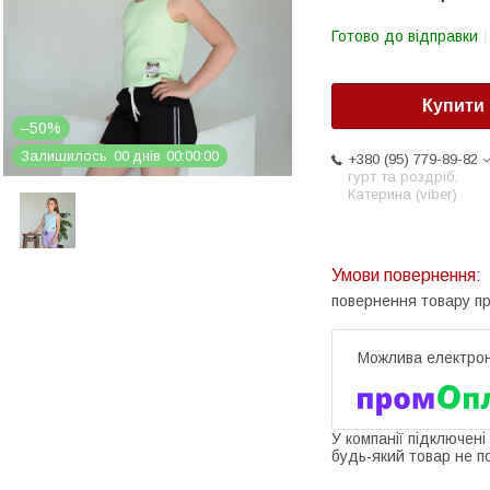
Готово до відправки
Купити
–50%
Залишилось
0
0
днів
0
0
0
0
0
0
+380 (95) 779-89-82
гурт та роздріб,
Катерина (viber)
повернення товару п
У компанії підключені
будь-який товар не п