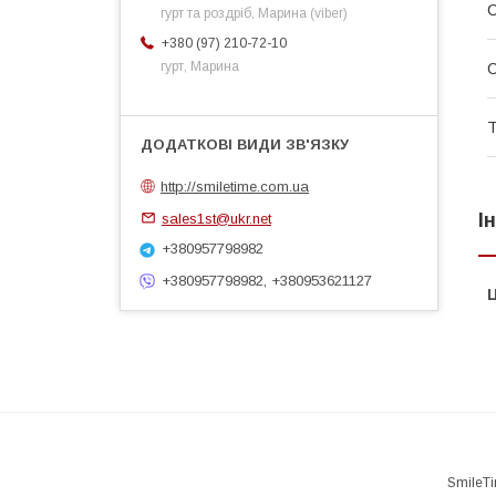
гурт та роздріб, Марина (viber)
+380 (97) 210-72-10
гурт, Марина
Т
http://smiletime.com.ua
І
sales1st@ukr.net
+380957798982
+380957798982, +380953621127
Ц