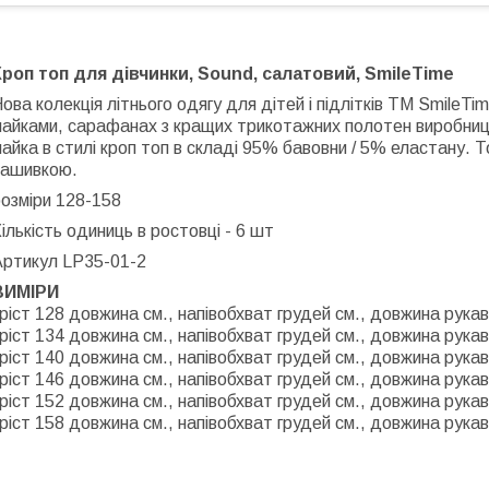
Кроп топ для дівчинки, Sound, салатовий, SmileTime
ова колекція літнього одягу для дітей і підлітків ТМ Smil
майками, сарафанах з кращих трикотажних полотен виробниц
айка в стилі кроп топ в складі 95% бавовни / 5% еластану. 
нашивкою.
озміри 128-158
ількість одиниць в ростовці - 6 шт
Артикул LP35-01-2
ВИМІРИ
ріст 128 довжина см., напівобхват грудей см., довжина рукав
ріст
134 довжина см., напівобхват грудей см., довжина рукав
ріст
140 довжина см., напівобхват грудей см., довжина рукав
ріст
146 довжина см., напівобхват грудей см., довжина рукав
ріст 152 довжина см., напівобхват грудей см., довжина рукав
ріст 158 довжина см., напівобхват грудей см., довжина рукав