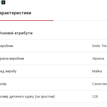
арактеристики
Основні атрибути
иробник
Smile Ti
раїна виробник
Україна
ид виробу
Майка
олір
Салатов
озмір дитячого одягу (за зростом)
128