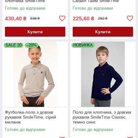
хлопчика SmileTime
Смайл Тайм SmileTme
Classic
Готово до відправки
Готово до відправки
430,40
225,60
₴
₴
538 ₴
282 ₴
Купити
Купити
SALE 20
–20%
НОВИНКА
Футболка-поло з довгив
Поло для хлопчика, з довгим
рукавом SmileTime, сірий
рукавом SmileTme Classic,
меланж
темно синє
Готово до відправки
Готово до відправки