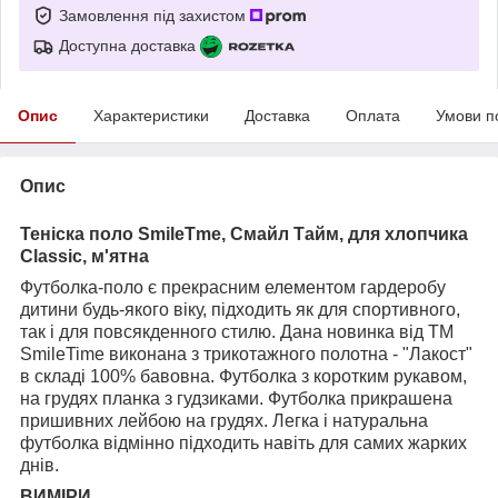
Замовлення під захистом
Доступна доставка
Опис
Характеристики
Доставка
Оплата
Умови п
Опис
Теніска поло SmileTme, Смайл Тайм, для хлопчика
Classic,
м'ятна
Футболка-поло є прекрасним елементом гардеробу
дитини будь-якого віку, підходить як для спортивного,
так і для повсякденного стилю. Дана новинка від ТМ
SmileTime виконана з трикотажного полотна - "Лакост"
в складі 100% бавовна. Футболка з коротким рукавом,
на грудях планка з гудзиками. Футболка прикрашена
пришивних лейбою на грудях. Легка і натуральна
футболка відмінно підходить навіть для самих жарких
днів.
ВИМІРИ