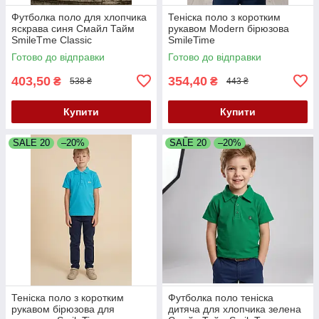
Футболка поло для хлопчика
Теніска поло з коротким
яскрава синя Смайл Тайм
рукавом Modern бірюзова
SmileTme Classic
SmileTime
Готово до відправки
Готово до відправки
403,50
354,40
₴
₴
538 ₴
443 ₴
Купити
Купити
SALE 20
–20%
SALE 20
–20%
Теніска поло з коротким
Футболка поло теніска
рукавом бірюзова для
дитяча для хлопчика зелена