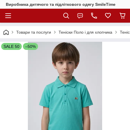
Виробника дитячого та підліткового одягу SmileTime
Товари та послуги
Теніски Поло і для хлопчика
Теніс
SALE 50
–50%