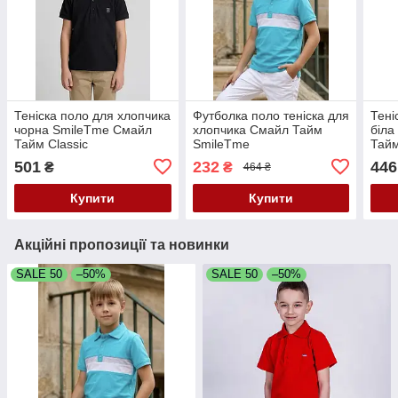
Теніска поло для хлопчика
Футболка поло теніска для
Тені
чорна SmileTme Смайл
хлопчика Смайл Тайм
біла
Тайм Classic
SmileTme
Тайм
501
232
446
₴
₴
464 ₴
Купити
Купити
Акційні пропозиції та новинки
SALE 50
–50%
SALE 50
–50%