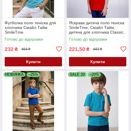
Футболка поло теніска для
Яскрава дитяча поло теніска
хлопчика Смайл Тайм
SmileTme, Смайл Тайм,
SmileTme
дитяча для хлопчика Classic,
червоний
Готово до відправки
Готово до відправки
232
221,50
₴
₴
464 ₴
443 ₴
Купити
Купити
НОВИНКА
–25%
SALE 20
–20%