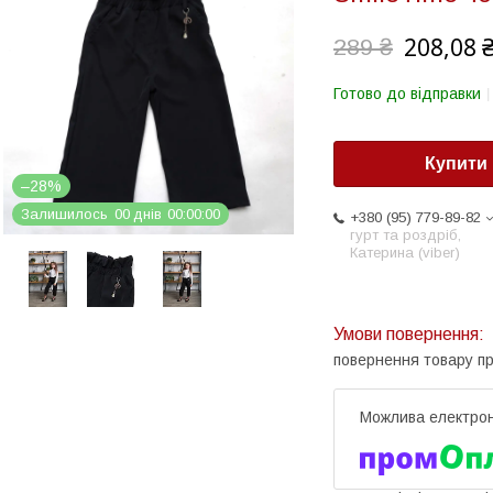
208,08 
289 ₴
Готово до відправки
Купити
–28%
Залишилось
0
0
днів
0
0
0
0
0
0
+380 (95) 779-89-82
гурт та роздріб,
Катерина (viber)
повернення товару п