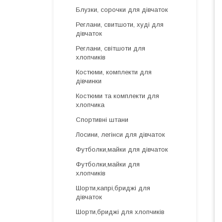
Блузки, сорочки для дівчаток
Реглани, свитшоти, худі для
дівчаток
Реглани, світшоти для
хлопчиків
Костюми, комплекти для
дівчинки
Костюми та комплекти для
хлопчика
Спортивні штани
Лосини, легінси для дівчаток
Футболки,майки для дівчаток
Футболки,майки для
хлопчиків
Шорти,капрі,бриджі для
дівчаток
Шорти,бриджі для хлопчиків