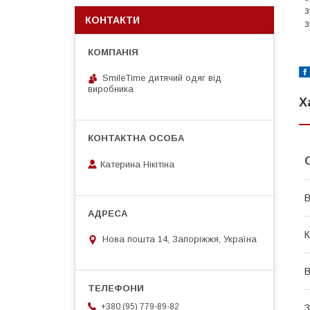
з
КОНТАКТИ
з
SmileTime дитячий одяг від
виробника
Х
Катерина Нікітіна
В
К
Нова пошта 14, Запоріжжя, Україна
В
+380 (95) 779-89-82
З