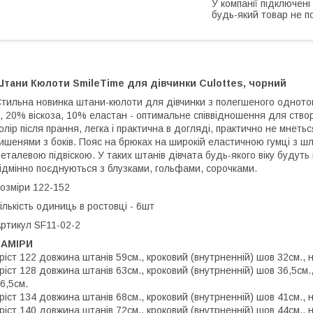
У компанії підключені
будь-який товар не п
Штани Кюлоти SmileTime для дівчинки Culottes, чорний
тильна новинка штани-кюлоти для дівчинки з полегшеного одното
, 20% віскоза, 10% еластан - оптимальне співвідношення для ство
олір після прання, легка і практична в догляді, практично не мнет
ишенями з боків. Пояс на брюках на широкій еластичною гумці з ш
еталевою підвіскою. У таких штанів дівчата будь-якого віку будут
ідмінно поєднуються з блузками, гольфами, сорочками.
озміри 122-152
ількість одиниць в ростовці - 6шт
ртикул SF11-02-2
ЗАМІРИ
ріст 122 довжина штанів 59см., кроковий (внутрненній) шов 32см., н
ріст 128 довжина штанів 63см., кроковий (внутрненній) шов 36,5см.,
6,5см.
ріст 134 довжина штанів 68см., кроковий (внутрненній) шов 41см., н
ріст 140 довжина штанів 72см., кроковий (внутрненній) шов 44см., н