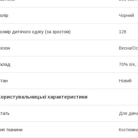
олір
Чорний
озмір дитячого одягу (за зростом)
128
Сезон
Весна/Ос
Склад
70% п/е,
Стан
Новий
Користувальницькі характеристики
тать
Для дівч
ип тканини
Костюмна