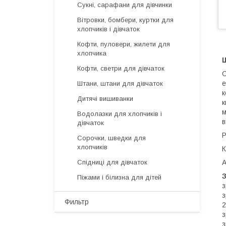
Сукні, сарафани для дівчинки
Вітровки, бомбери, куртки для
хлопчиків і дівчаток
Кофти, пуловери, жилети для
хлопчика
Кофти, светри для дівчаток
С
е
Штани, штани для дівчаток
к
Дитячі вишиванки
к
м
Водолазки для хлопчиків і
в
дівчаток
Р
Сорочки, шведки для
хлопчиків
К
А
Спідниці для дівчаток
Піжами і білизна для дітей
з
з
Фильтр
2
з
з