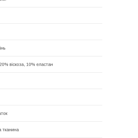
інь
 20% віскоза, 10% еластан
аток
 тканина