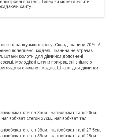
 електронні платежі. Тепер ви можете купити
окидаючи сайту.
нного французького крепу. Склад тканини 70% п/
рення полегшеної моделі. Тканина не втрачає
ься. Штани кюлоти для дівчинки доповнені
левкамі. Молодіжні штани прикрашені знімною
ь виглядати стильно і модно. Штани для дівчинки
апівобхват стегон 35см., напівобхват талії 26см.
 напівобхват стегон 37см., напівобхват талії
апівобхват стегон 38см., напівобхват талії 27,5см.
апівобхват стегон 39см., напівобхват талії 28см.