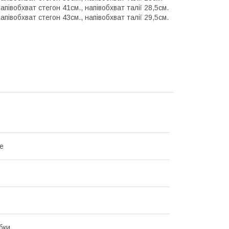
апівобхват стегон 41см., напівобхват талії 28,5см.
апівобхват стегон 43см., напівобхват талії 29,5см.
me
бки