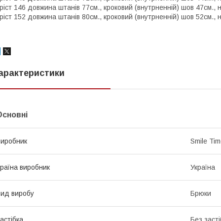
ріст 146 довжина штанів 77см., кроковий (внутрненній) шов 47см., н
ріст 152 довжина штанів 80см., кроковий (внутрненній) шов 52см., н
арактеристики
Основні
иробник
Smile Ti
раїна виробник
Україна
ид виробу
Брюки
астібка
Без засті