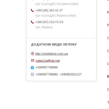
гурт та роздріб, Катерина (viber)
+380 (95) 362-11-27
К
гурт та роздріб, Марина (viber)
+380 (97) 210-72-10
Р
гурт, Марина
http://smiletime.com.ua
sales1st@ukr.net
+380957798982
+380957798982, +380953621127
С
Т