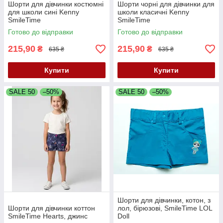
Шорти для дівчинки костюмні
Шорти чорні для дівчинки для
для школи сині Kenny
школи класичні Kenny
SmileTime
SmileTime
Готово до відправки
Готово до відправки
215,90
215,90
₴
₴
635 ₴
635 ₴
Купити
Купити
SALE 50
–50%
SALE 50
–50%
Шорти для дівчинки, котон, з
Шорти для дівчинки коттон
лол, бірюзові, SmileTime LOL
SmileTime Hearts, джинс
Doll