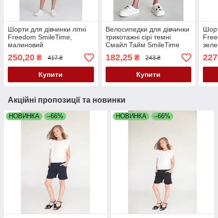
Шорти для дівчинки літні
Велосипедки для дівчинки
Шорт
Freedom SmileTime,
трикотажні сірі темні
Free
малиновий
Смайл Тайм SmileTime
зел
Basic Sport
250,20
182,25
227
₴
₴
417 ₴
243 ₴
Купити
Купити
Акційні пропозиції та новинки
НОВИНКА
–66%
НОВИНКА
–66%