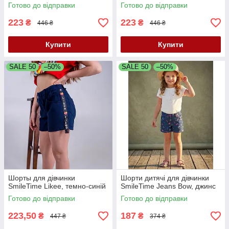
Готово до відправки
Готово до відправки
223
223
₴
₴
446 ₴
446 ₴
Купити
Купити
SALE 50
–50%
SALE 50
–50%
Шорты для дівчинки
Шорти дитячі для дівчинки
SmileTime Likee, темно-синій
SmileTime Jeans Bow, джинс
Готово до відправки
Готово до відправки
223,50
187
₴
₴
447 ₴
374 ₴