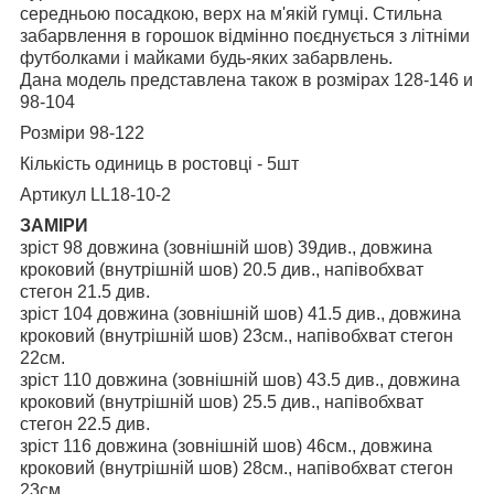
середньою посадкою, верх на м'якій гумці. Стильна
забарвлення в горошок відмінно поєднується з літніми
футболками і майками будь-яких забарвлень.
Дана модель представлена також в розмірах 128-146 и
98-104
Розміри 98-122
Кількість одиниць в ростовці - 5шт
Артикул LL18-10-2
ЗАМІРИ
зріст 98 довжина (зовнішній шов) 39див., довжина
кроковий (внутрішній шов) 20.5 див., напівобхват
стегон 21.5 див.
зріст 104 довжина (зовнішній шов) 41.5 див., довжина
кроковий (внутрішній шов) 23см., напівобхват стегон
22см.
зріст 110 довжина (зовнішній шов) 43.5 див., довжина
кроковий (внутрішній шов) 25.5 див., напівобхват
стегон 22.5 див.
зріст 116 довжина (зовнішній шов) 46см., довжина
кроковий (внутрішній шов) 28см., напівобхват стегон
23см.