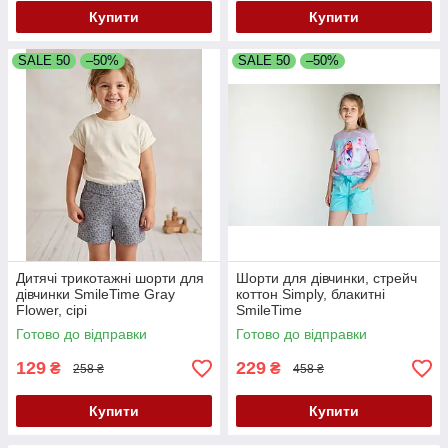
Купити
Купити
SALE 50
–50%
SALE 50
–50%
Дитячі трикотажні шорти для
Шорти для дівчинки, стрейч
дівчинки SmileTime Gray
коттон Simply, блакитні
Flower, сірі
SmileTime
Готово до відправки
Готово до відправки
129
229
₴
₴
258 ₴
458 ₴
Купити
Купити