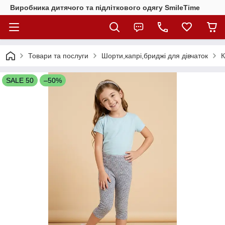
Виробника дитячого та підліткового одягу SmileTime
Товари та послуги
Шорти,капрі,бриджі для дівчаток
К
SALE 50
–50%