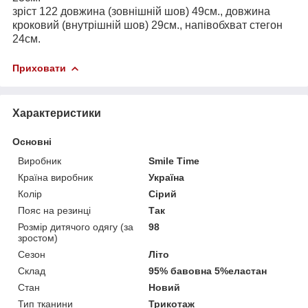
зріст 122 довжина (зовнішній шов) 49см., довжина
кроковий (внутрішній шов) 29см., напівобхват стегон
24см.
Приховати
Характеристики
Основні
Виробник
Smile Time
Країна виробник
Україна
Колір
Сірий
Пояс на резинці
Так
Розмір дитячого одягу (за
98
зростом)
Сезон
Літо
Склад
95% бавовна 5%еластан
Стан
Новий
Тип тканини
Трикотаж