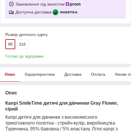
Замовлення під захистом
Доступна доставка
Розмір дитячого одягу
98
116
Готово до відправки
Опис
Характеристики
Доставка
Оплата
Умови п
Опис
Капрі SmileTime дитячі для дівчинки
Gray Flower,
сірий
Капрі дитячі для дівчинки з високоякісного
трикотажного полотна - стрейч-кулір, виробництва
Туреччина, 95% бавовна / 5% еластану. Літні капрі з