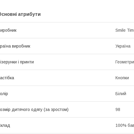
Основні атрибути
иробник
Smile Ti
раїна виробник
Україна
ізерунки і принти
Геометри
астібка
Кнопки
олір
Білий
озмір дитячого одягу (за зростом)
98
Склад
100% ба