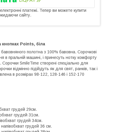
 електронні платежі. Тепер ви можете купити
окидаючи сайту.
кнопках Points, біла
о бавовняного полотна з 100% бавовна. Сорочкові
ння в пральній машині, і принесуть нотку комфорту
ні. Сорочки SmileTime створені спеціально для
чки відмінно підійдуть як для свят, ранків, так і
лена в розмірах 98-122, 128-146 і 152-170
обхват грудей 29см.
вобхват грудей 31см.
півобхват грудей 34см.
 напівобхват грудей 36 см.
, напівобхват грудей 38см.