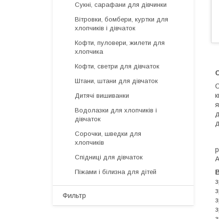
Сукні, сарафани для дівчинки
Вітровки, бомбери, куртки для
хлопчиків і дівчаток
Кофти, пуловери, жилети для
хлопчика
Кофти, светри для дівчаток
С
Штани, штани для дівчаток
С
к
Дитячі вишиванки
я
Водолазки для хлопчиків і
д
дівчаток
д
Сорочки, шведки для
хлопчиків
р
Спідниці для дівчаток
А
Піжами і білизна для дітей
з
з
Фильтр
з
з
з