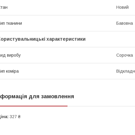
Стан
Новий
ип тканини
Бавовна
Користувальницькі характеристики
ид виробу
Сорочка
ип коміра
Відкладн
нформація для замовлення
іна:
327 ₴