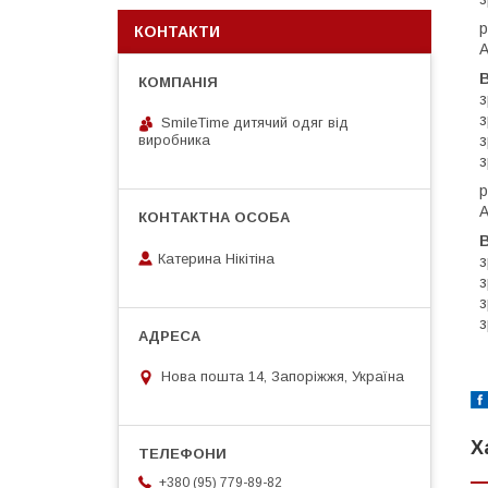
р
КОНТАКТИ
А
з
з
SmileTime дитячий одяг від
з
виробника
з
р
А
Катерина Нікітіна
з
з
з
з
Нова пошта 14, Запоріжжя, Україна
Х
+380 (95) 779-89-82