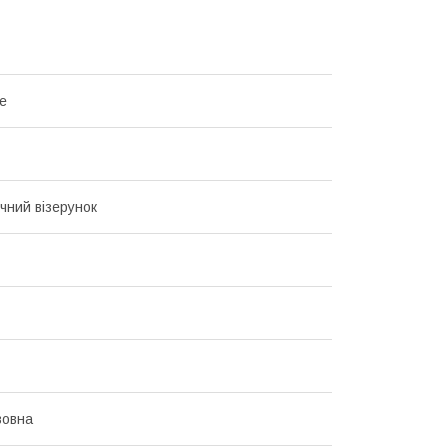
me
чний візерунок
вовна