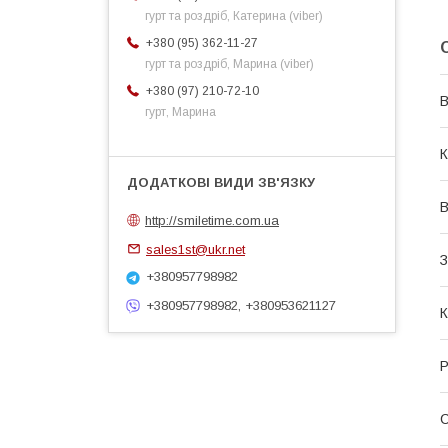
гурт та роздріб, Катерина (viber)
+380 (95) 362-11-27
гурт та роздріб, Марина (viber)
+380 (97) 210-72-10
В
гурт, Марина
К
В
http://smiletime.com.ua
sales1st@ukr.net
З
+380957798982
+380957798982, +380953621127
К
Р