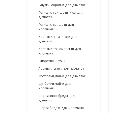
Блузки, сорочки для дівчаток
Реглани, свитшоти, худі для
дівчаток
Реглани, світшоти для
хлопчиків
Костюми, комплекти для
дівчинки
Костюми та комплекти для
хлопчика
Спортивні штани
Лосини, легінси для дівчаток
Футболки,майки для дівчаток
Футболки,майки для
хлопчиків
Шорти,капрі,бриджі для
дівчаток
Шорти,бриджі для хлопчиків