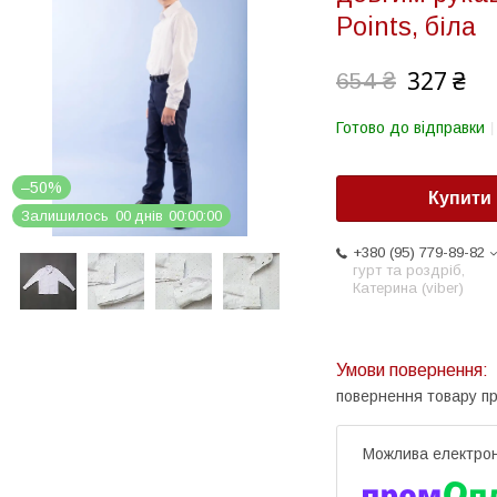
Points, біла
327 ₴
654 ₴
Готово до відправки
–50%
Купити
Залишилось
0
0
днів
0
0
0
0
0
0
+380 (95) 779-89-82
гурт та роздріб,
Катерина (viber)
повернення товару п